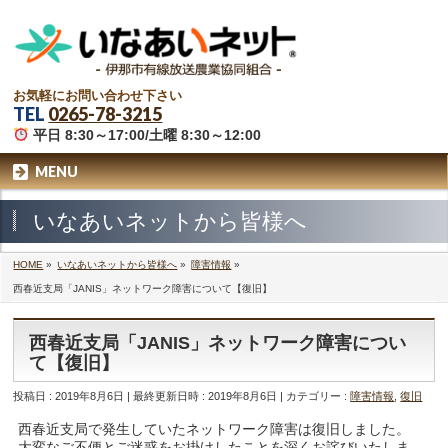
お気軽にお問い合わせ下さい
TEL
0265-78-3215
平日 8:30～17:00/土曜 8:30～12:00
MENU
いなあいネットから皆様へ
HOME
»
いなあいネットから皆様へ
»
障害情報
»
西春近支局「JANIS」ネットワーク障害について【復旧】
西春近支局「JANIS」ネットワーク障害につい
て【復旧】
投稿日 : 2019年8月6日
最終更新日時 : 2019年8月6日
カテゴリー :
障害情報
,
復旧
西春近支局で発生していたネットワーク障害は復旧しました。
大変なご不便とご迷惑をお掛けしたことを深くお詫びいたしま